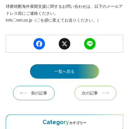
球磨焼酎海外展開支援に関するお問い合わせは、以下のメールア
ドレス宛にご連絡ください。
info〇reri.co.jp（〇を@に変えてお送りください。）
F
X
L
a
i
c
n
e
e
b
一覧へ戻る
o
o
k
ページ送り
前の記事
次の記事
Category
カテゴリー