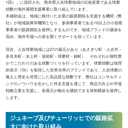
1回）」に採択され、熊本県人吉球磨地域の伝統産業である球磨
焼酎の海外展開支援事業に取り組んでいます。
本補助金は、地域に根付いた企業の販路開拓を支援する機関（弊
社）が地域振興等機関となり、参画事業者である10以上の小規模
事業者の販路開拓を後押しするものです。地域ブランドの価値を
高め、海外市場への扉を開くサポートを担っています。
現在、人吉球磨地域には27の蔵元があり（あさぎり町・人吉市・
多良木町・水上村・湯前町・球磨村・錦町）、それぞれが個性豊
かでこだわりのある焼酎づくりを行っています。球磨焼酎は地理
的表示（GI）を取得した世界水準のブランドであり、人吉球磨の
風土と歴史を背景にした高品質な焼酎です。弊社はコンサルティ
ングのノウハウを生かした伴走支援を通じて、商品力向上や市場
戦略立案を支援し、各蔵元が輸出を継続できる体制構築を後押し
します。
ジュネーブ及びチューリッヒでの販路拡
大に向けた取り組み